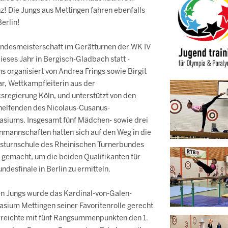
z! Die Jungs aus Mettingen fahren ebenfalls
erlin!
andesmeisterschaft im Gerätturnen der WK IV
ieses Jahr in Bergisch-Gladbach statt -
s organisiert von Andrea Frings sowie Birgit
r, Wettkampfleiterin aus der
sregierung Köln, und unterstützt von den
helfenden des Nicolaus-Cusanus-
siums. Insgesamt fünf Mädchen- sowie drei
nmannschaften hatten sich auf den Weg in die
sturnschule des Rheinischen Turnerbundes
 gemacht, um die beiden Qualifikanten für
ndesfinale in Berlin zu ermitteln.
en Jungs wurde das Kardinal-von-Galen-
sium Mettingen seiner Favoritenrolle gerecht
rreichte mit fünf Rangsummenpunkten den 1.