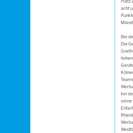
Platz
acht 
Punkte
Münst
Bei d
Die G
Goeth
hohem
Gerät
Kölner
Teams
Wertu
bei d
vorne 
Entsc
Rhein
Wertu
Westfä