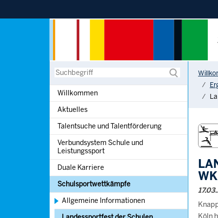
Sprung zur Hauptnavigation
Sprung zur Servicenavigation
Sprung zur Suche
Sprung zum Inhalt
You are h
Suche
Willk
Er
Willkommen
La
Aktuelles
Talentsuche und Talentförderung
Verbundsystem Schule und
Leistungssport
LA
Duale Karriere
WK
Schulsportwettkämpfe
17.03
Allgemeine Informationen
Knapp
Köln 
Landessportfest der Schulen