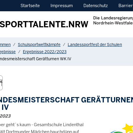
Startseite
Impressum
Datenschutz
Barrier
SPORTTALENTE.NRW
ere:
ommen
Schulsportwettkämpfe
Landessportfest der Schulen
gebnisse
Ergebnisse 2022/2023
ndesmeisterschaft Gerätturnen WK IV
NDESMEISTERSCHAFT GERÄTTURNE
 IV
.2023
er geht´s kaum - Gesamtschule Lindenthal
hält Dortmunder Mädchen hauchdünn auf