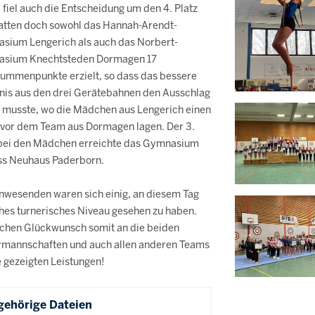
fiel auch die Entscheidung um den 4. Platz
hatten doch sowohl das Hannah-Arendt-
sium Lengerich als auch das Norbert-
sium Knechtsteden Dormagen 17
ummenpunkte erzielt, so dass das bessere
nis aus den drei Gerätebahnen den Ausschlag
 musste, wo die Mädchen aus Lengerich einen
 vor dem Team aus Dormagen lagen. Der 3.
 bei den Mädchen erreichte das Gymnasium
ss Neuhaus Paderborn.
Anwesenden waren sich einig, an diesem Tag
hes turnerisches Niveau gesehen zu haben.
ichen Glückwunsch somit an die beiden
rmannschaften und auch allen anderen Teams
e gezeigten Leistungen!
gehörige Dateien