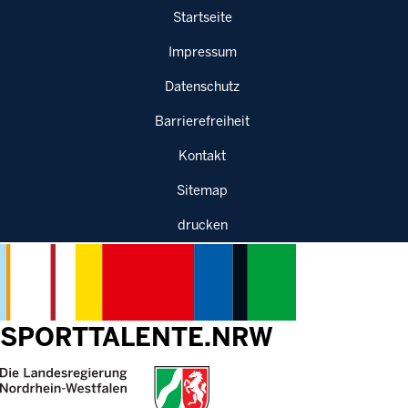
Sprung zur Hauptnavigation
Sprung zur Servicenavigation
Sprung zur Suche
Sprung zum Inhalt
Startseite
Impressum
Datenschutz
Barrierefreiheit
Kontakt
Sitemap
drucken
SPORTTALENTE.NRW