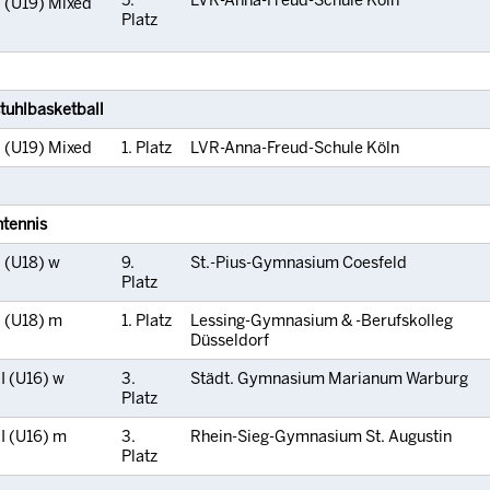
5.
LVR-Anna-Freud-Schule Köln
I (U19) Mixed
Platz
stuhlbasketball
I (U19) Mixed
1. Platz
LVR-Anna-Freud-Schule Köln
htennis
I (U18) w
9.
St.-Pius-Gymnasium Coesfeld
Platz
I (U18) m
1. Platz
Lessing-Gymnasium & -Berufskolleg
Düsseldorf
I (U16) w
3.
Städt. Gymnasium Marianum Warburg
Platz
II (U16) m
3.
Rhein-Sieg-Gymnasium St. Augustin
Platz