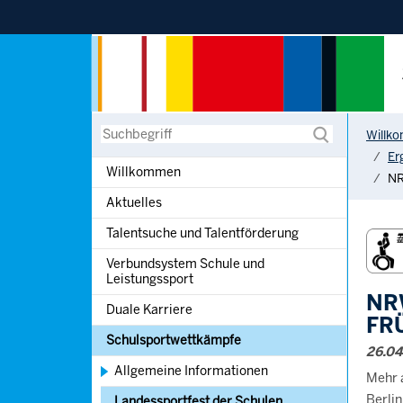
Sprung zur Hauptnavigation
Sprung zur Servicenavigation
Sprung zur Suche
Sprung zum Inhalt
You are h
Suche
Willk
Er
Willkommen
NR
Aktuelles
Talentsuche und Talentförderung
Verbundsystem Schule und
Leistungssport
NR
Duale Karriere
FR
Schulsportwettkämpfe
26.0
Allgemeine Informationen
Mehr 
Berli
Landessportfest der Schulen