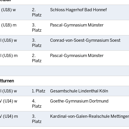
I (U18) w
2.
Schloss Hagerhof Bad Honnef
Platz
I (U18) m
3.
Pascal-Gymnasium Münster
Platz
I (U16) w
3.
Conrad-von-Soest-Gymnasium Soest
Platz
II (U16) m
2.
Pascal-Gymnasium Münster
Platz
tturnen
I (U16) w
1. Platz
Gesamtschule Lindenthal Köln
V (U14) w
4.
Goethe-Gymnasium Dortmund
Platz
V (U14) m
3.
Kardinal-von-Galen-Realschule Mettinge
Platz