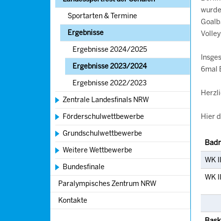
wurde 
Sportarten & Termine
Goalba
Ergebnisse
Volley
Ergebnisse 2024/2025
Insge
Ergebnisse 2023/2024
6mal 
Ergebnisse 2022/2023
Herzl
Zentrale Landesfinals NRW
Hier d
Förderschulwettbewerbe
Grundschulwettbewerbe
Badm
Weitere Wettbewerbe
WK I
Bundesfinale
WK II
Paralympisches Zentrum NRW
Kontakte
Bask