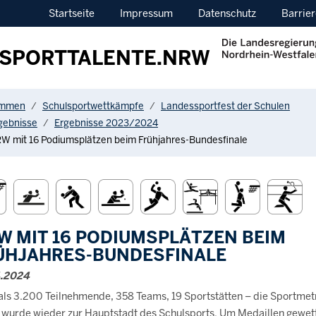
Startseite
Impressum
Datenschutz
Barrier
SPORTTALENTE.NRW
ere:
ommen
Schulsportwettkämpfe
Landessportfest der Schulen
gebnisse
Ergebnisse 2023/2024
W mit 16 Podiumsplätzen beim Frühjahres-Bundesfinale
W MIT 16 PODIUMSPLÄTZEN BEIM
ÜHJAHRES-BUNDESFINALE
4.2024
als 3.200 Teilnehmende, 358 Teams, 19 Sportstätten – die Sportmet
n wurde wieder zur Hauptstadt des Schulsports. Um Medaillen gewett