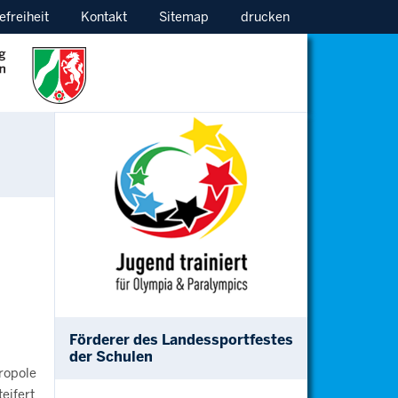
efreiheit
Kontakt
Sitemap
drucken
Förderer des Landessportfestes
der Schulen
ropole
eifert