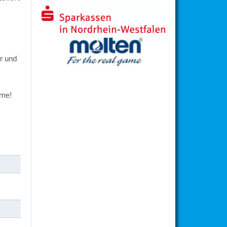
r und
hme!