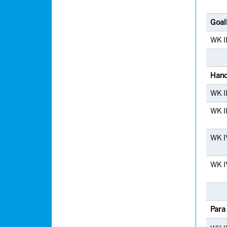
Goal
WK I
Hand
WK II
WK I
WK I
WK I
Para