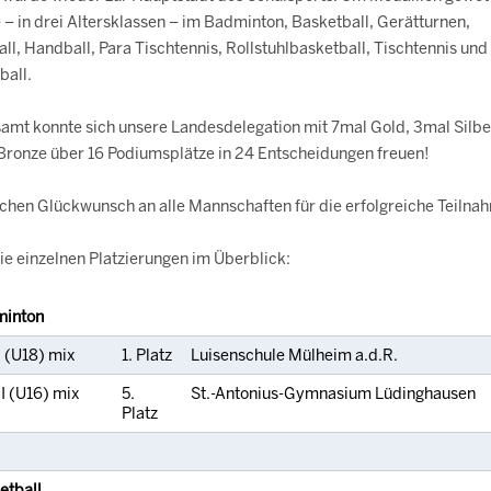
– in drei Altersklassen – im Badminton, Basketball, Gerätturnen,
ll, Handball, Para Tischtennis, Rollstuhlbasketball, Tischtennis und
ball.
samt konnte sich unsere Landesdelegation mit 7mal Gold, 3mal Silbe
Bronze über 16 Podiumsplätze in 24 Entscheidungen freuen!
ichen Glückwunsch an alle Mannschaften für die erfolgreiche Teilna
ie einzelnen Platzierungen im Überblick:
inton
I (U18) mix
1. Platz
Luisenschule Mülheim a.d.R.
I (U16) mix
5.
St.-Antonius-Gymnasium Lüdinghausen
Platz
etball