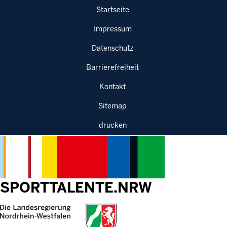
Sprung zur Hauptnavigation
Sprung zur Servicenavigation
Sprung zur Suche
Sprung zum Inhalt
Startseite
Impressum
Datenschutz
Barrierefreiheit
Kontakt
Sitemap
drucken
SPORTTALENTE.NRW