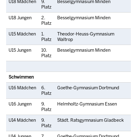
U18 Mädchen
9.
Besselgymnasium Minden
Platz
U18 Jungen
2.
Besselgymnasium Minden
Platz
U15 Mädchen
1.
Theodor-Heuss-Gymnasium
Platz
Waltrop
U15 Jungen
10.
Besselgymnasium Minden
Platz
Schwimmen
U16 Mädchen
6.
Goethe-Gymnasium Dortmund
Platz
U16 Jungen
9.
Helmholtz-Gymnasium Essen
Platz
U14 Mädchen
9.
Städt. Ratsgymnasium Gladbeck
Platz
U14 Jungen
7.
Goethe-Gymnasium Dortmund