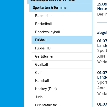
15.09
Sportarten & Termine
Herbs
Berli
Badminton
Basketball
Beachvolleyball
abge
(current)
Fußball
01.0
Lande
Fußball ID
Sport
Anrei
Gerätturnen
Weda
Goalball
01.0
Golf
Lande
Handball
Sport
Anrei
Hockey (Feld)
Weda
Judo
01.0
Leichtathletik