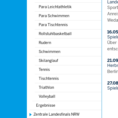
Lande
Para Leichtathletik
Sport
Anrei
Para Schwimmen
Weda
Para Tischtennis
16.0
Rollstuhlbasketball
Spiel
Über 
Rudern
entsc
Schwimmen
21.0
Skilanglauf
Herbs
Tennis
Berli
Tischtennis
27.0
Triathlon
Spiel
Volleyball
Ergebnisse
Zentrale Landesfinals NRW