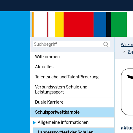
Sprung zur Hauptnavigation
Sprung zur Servicenavigation
Sprung zur Suche
Sprung zum Inhalt
You are h
Suche
Willk
Sp
Willkommen
Aktuelles
Talentsuche und Talentförderung
Verbundsystem Schule und
Leistungssport
Duale Karriere
Schulsportwettkämpfe
Allgemeine Informationen
aktue
Landessportfest der Schulen