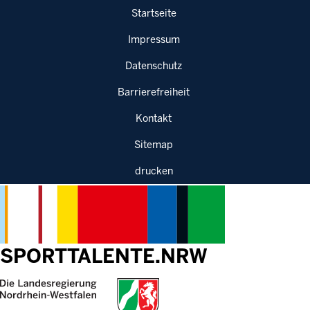
Sprung zur Hauptnavigation
Sprung zur Servicenavigation
Sprung zur Suche
Sprung zum Inhalt
Startseite
Impressum
Datenschutz
Barrierefreiheit
Kontakt
Sitemap
drucken
SPORTTALENTE.NRW