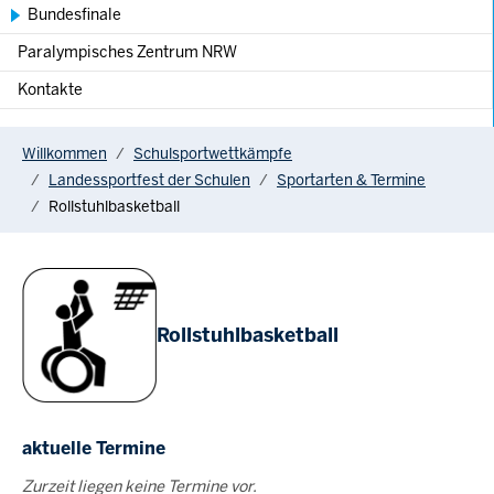
Bundesfinale
Paralympisches Zentrum NRW
Kontakte
You are here:
Willkommen
Schulsportwettkämpfe
Landessportfest der Schulen
Sportarten & Termine
Rollstuhlbasketball
Rollstuhlbasketball
aktuelle Termine
Zurzeit liegen keine Termine vor.